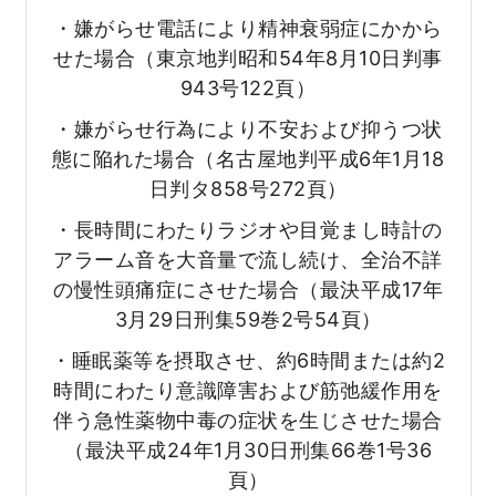
・嫌がらせ電話により精神衰弱症にかから
せた場合（東京地判昭和54年8月10日判事
943号122頁）
・嫌がらせ行為により不安および抑うつ状
態に陥れた場合（名古屋地判平成6年1月18
日判タ858号272頁）
・長時間にわたりラジオや目覚まし時計の
アラーム音を大音量で流し続け、全治不詳
の慢性頭痛症にさせた場合（最決平成17年
3月29日刑集59巻2号54頁）
・睡眠薬等を摂取させ、約6時間または約2
時間にわたり意識障害および筋弛緩作用を
伴う急性薬物中毒の症状を生じさせた場合
（最決平成24年1月30日刑集66巻1号36
頁）